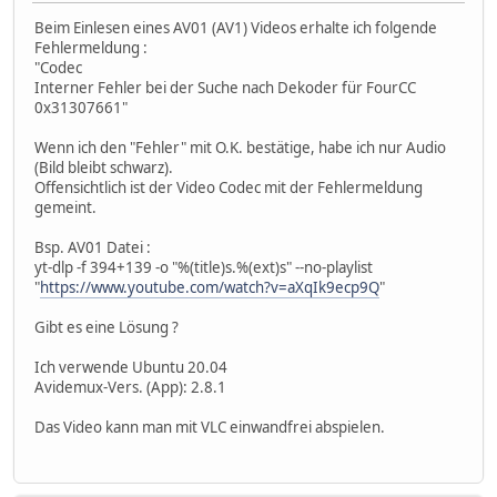
Beim Einlesen eines AV01 (AV1) Videos erhalte ich folgende
Fehlermeldung :
"Codec
Interner Fehler bei der Suche nach Dekoder für FourCC
0x31307661"
Wenn ich den "Fehler" mit O.K. bestätige, habe ich nur Audio
(Bild bleibt schwarz).
Offensichtlich ist der Video Codec mit der Fehlermeldung
gemeint.
Bsp. AV01 Datei :
yt-dlp -f 394+139 -o "%(title)s.%(ext)s" --no-playlist
"
https://www.youtube.com/watch?v=aXqIk9ecp9Q
"
Gibt es eine Lösung ?
Ich verwende Ubuntu 20.04
Avidemux-Vers. (App): 2.8.1
Das Video kann man mit VLC einwandfrei abspielen.