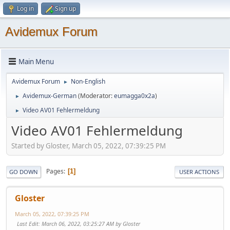
Log in
Sign up
Avidemux Forum
Main Menu
Avidemux Forum
Non-English
►
Avidemux-German
(Moderator:
eumagga0x2a
)
►
Video AV01 Fehlermeldung
►
Video AV01 Fehlermeldung
Started by Gloster, March 05, 2022, 07:39:25 PM
Pages
1
GO DOWN
USER ACTIONS
Gloster
March 05, 2022, 07:39:25 PM
Last Edit
: March 06, 2022, 03:25:27 AM by Gloster