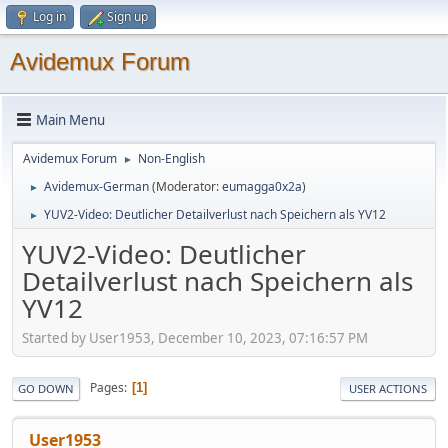
Log in
Sign up
Avidemux Forum
Main Menu
Avidemux Forum
Non-English
►
Avidemux-German
(Moderator:
eumagga0x2a
)
►
YUV2-Video: Deutlicher Detailverlust nach Speichern als YV12
►
YUV2-Video: Deutlicher
Detailverlust nach Speichern als
YV12
Started by User1953, December 10, 2023, 07:16:57 PM
Pages
1
GO DOWN
USER ACTIONS
User1953