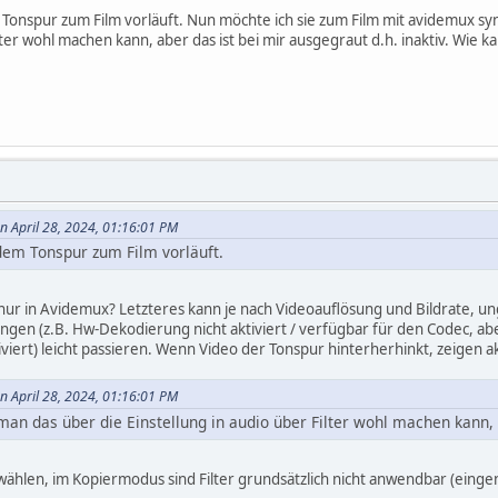
m Tonspur zum Film vorläuft. Nun möchte ich sie zum Film mit avidemux sy
ilter wohl machen kann, aber das ist bei mir ausgegraut d.h. inaktiv. Wie 
n April 28, 2024, 01:16:01 PM
 dem Tonspur zum Film vorläuft.
 nur in Avidemux? Letzteres kann je nach Videoauflösung und Bildrate, 
gen (z.B. Hw-Dekodierung nicht aktiviert / verfügbar für den Codec, abe
ert) leicht passieren. Wenn Video der Tonspur hinterherhinkt, zeigen aktu
n April 28, 2024, 01:16:01 PM
an das über die Einstellung in audio über Filter wohl machen kann, a
ählen, im Kopiermodus sind Filter grundsätzlich nicht anwendbar (eingent