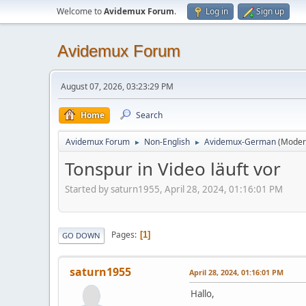
Welcome to
Avidemux Forum
.
Log in
Sign up
Avidemux Forum
August 07, 2026, 03:23:29 PM
Home
Search
Avidemux Forum
Non-English
Avidemux-German
(Moder
►
►
Tonspur in Video läuft vor
Started by saturn1955, April 28, 2024, 01:16:01 PM
Pages
1
GO DOWN
saturn1955
April 28, 2024, 01:16:01 PM
Hallo,