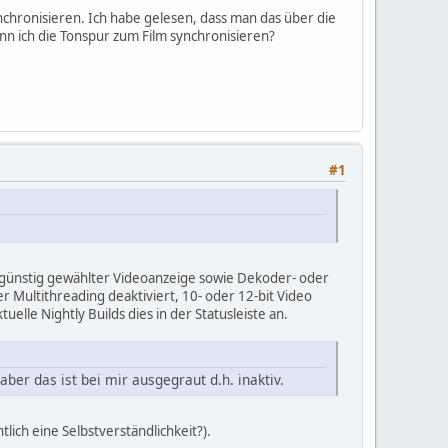
nchronisieren. Ich habe gelesen, dass man das über die
kann ich die Tonspur zum Film synchronisieren?
#1
ungünstig gewählter Videoanzeige sowie Dekoder- oder
r Multithreading deaktiviert, 10- oder 12-bit Video
elle Nightly Builds dies in der Statusleiste an.
ber das ist bei mir ausgegraut d.h. inaktiv.
lich eine Selbstverständlichkeit?).