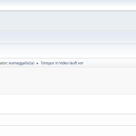
ator:
eumagga0x2a
)
Tonspur in Video läuft vor
►