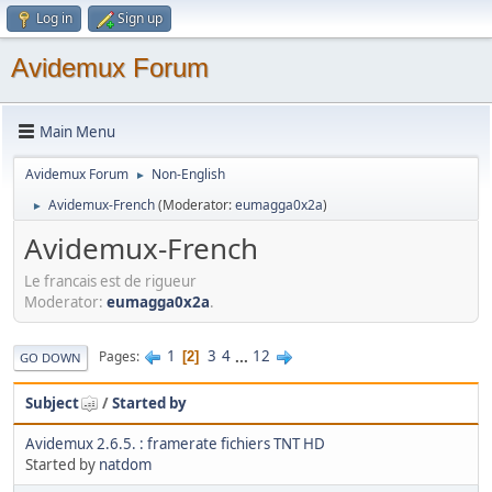
Log in
Sign up
Avidemux Forum
Main Menu
Avidemux Forum
Non-English
►
Avidemux-French
(Moderator:
eumagga0x2a
)
►
Avidemux-French
Le francais est de rigueur
Moderator:
eumagga0x2a
.
1
3
4
...
12
Pages
2
GO DOWN
Subject
/
Started by
Avidemux 2.6.5. : framerate fichiers TNT HD
Started by
natdom