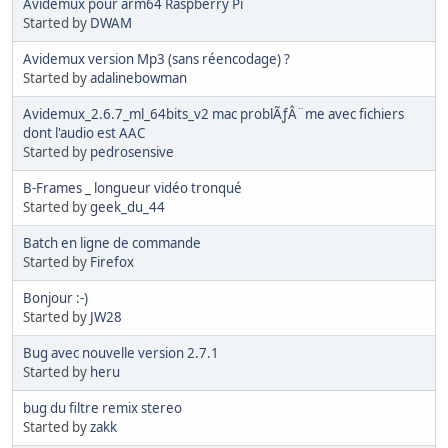
Avidemux pour arm64 Raspberry Pi
Started by
DWAM
Avidemux version Mp3 (sans réencodage) ?
Started by
adalinebowman
Avidemux_2.6.7_ml_64bits_v2 mac problÃƒÂ¨me avec fichiers
dont l'audio est AAC
Started by
pedrosensive
B-Frames _ longueur vidéo tronqué
Started by
geek_du_44
Batch en ligne de commande
Started by
Firefox
Bonjour :-)
Started by
JW28
Bug avec nouvelle version 2.7.1
Started by
heru
bug du filtre remix stereo
Started by
zakk