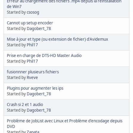
Erreur au chargement des fichiers .mp4 depuis la réinstallation
de Win7
Started by
csosog
Cannot up setup encoder
Started by
Dagobert_78
Mise à jour et type (ou extension de fichier) d'Avidemux
Started by
Phil17
Prise en charge de DTS-HD Master Audio
Started by
Phil17
fusionnner plusieurs fichiers
Started by
Rveve
Plugins pour augmenter les ips
Started by
Dagobert_78
Crash si 2 et 1 audio
Started by
Dagobert_78
Problème de JobList avec Linux et Problème d'encodage depuis
DVD
Started by
Zapata