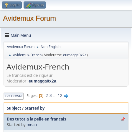
Log in
Sign up
Avidemux Forum
Main Menu
Avidemux Forum
Non-English
►
Avidemux-French
(Moderator:
eumagga0x2a
)
►
Avidemux-French
Le francais est de rigueur
Moderator:
eumagga0x2a
.
2
3
...
12
Pages
1
GO DOWN
Subject
/
Started by
Des tutos a la pelle en francais
Started by
mean