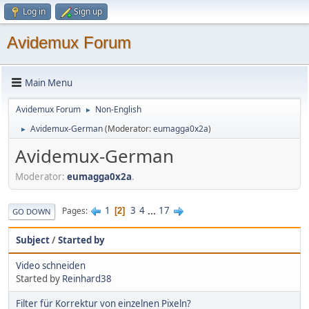
Log in
Sign up
Avidemux Forum
Main Menu
Avidemux Forum
Non-English
►
Avidemux-German
(Moderator:
eumagga0x2a
)
►
Avidemux-German
Moderator:
eumagga0x2a
.
1
3
4
...
17
Pages
2
GO DOWN
Subject
/
Started by
Video schneiden
Started by
Reinhard38
Filter für Korrektur von einzelnen Pixeln?