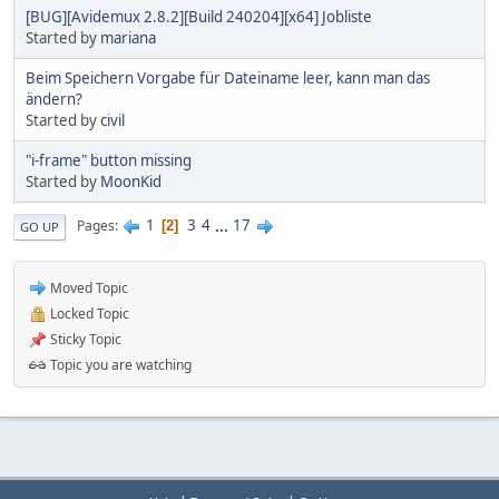
[BUG][Avidemux 2.8.2][Build 240204][x64] Jobliste
Started by
mariana
Beim Speichern Vorgabe für Dateiname leer, kann man das
ändern?
Started by
civil
"i-frame" button missing
Started by
MoonKid
1
3
4
...
17
Pages
2
GO UP
Moved Topic
Locked Topic
Sticky Topic
Topic you are watching