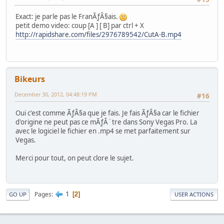
Exact: je parle pas le FranÃƒÂ§ais.
petit demo video: coup [A ] [ B] par ctrl + X
http://rapidshare.com/files/2976789542/CutA-B.mp4
Bikeurs
December 30, 2012, 04:48:19 PM
#16
Oui c'est comme ÃƒÂ§a que je fais. Je fais ÃƒÂ§a car le fichier
d'origine ne peut pas ce mÃƒÂ¨tre dans Sony Vegas Pro. La
avec le logiciel le fichier en .mp4 se met parfaitement sur
Vegas.
Merci pour tout, on peut clore le sujet.
1
Pages
2
GO UP
USER ACTIONS