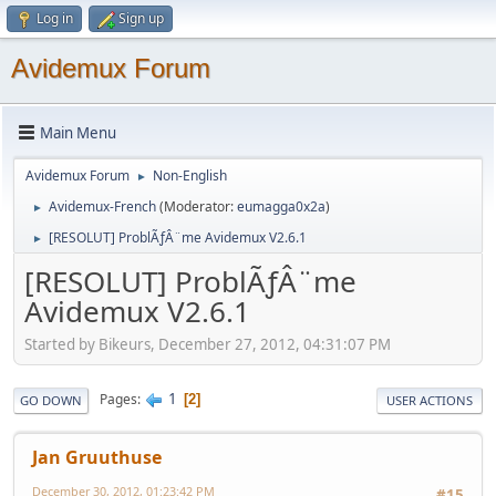
Log in
Sign up
Avidemux Forum
Main Menu
Avidemux Forum
Non-English
►
Avidemux-French
(Moderator:
eumagga0x2a
)
►
[RESOLUT] ProblÃƒÂ¨me Avidemux V2.6.1
►
[RESOLUT] ProblÃƒÂ¨me
Avidemux V2.6.1
Started by Bikeurs, December 27, 2012, 04:31:07 PM
1
Pages
2
GO DOWN
USER ACTIONS
Jan Gruuthuse
December 30, 2012, 01:23:42 PM
#15