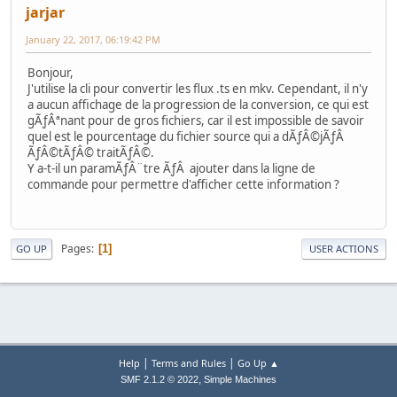
jarjar
January 22, 2017, 06:19:42 PM
Bonjour,
J'utilise la cli pour convertir les flux .ts en mkv. Cependant, il n'y
a aucun affichage de la progression de la conversion, ce qui est
gÃƒÂªnant pour de gros fichiers, car il est impossible de savoir
quel est le pourcentage du fichier source qui a dÃƒÂ©jÃƒÂ
ÃƒÂ©tÃƒÂ© traitÃƒÂ©.
Y a-t-il un paramÃƒÂ¨tre ÃƒÂ ajouter dans la ligne de
commande pour permettre d'afficher cette information ?
Pages
1
GO UP
USER ACTIONS
|
|
Help
Terms and Rules
Go Up ▲
,
SMF 2.1.2 © 2022
Simple Machines