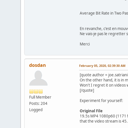
Average Bit Rate in Two Pa
En revanche, c'est en mouvem
Ne vais-je pas le regretter 
Merci
dosdan
February 05, 2020, 02:39:30 AM
[quote author = joe.satria
On the other hand, it is in m
Won't I regret it on videos w
[/quote]
Full Member
Experiment for yourself:
Posts: 204
Logged
Original File
19.5s MP4 1080p60 (1171 fr
that the video stream is 4