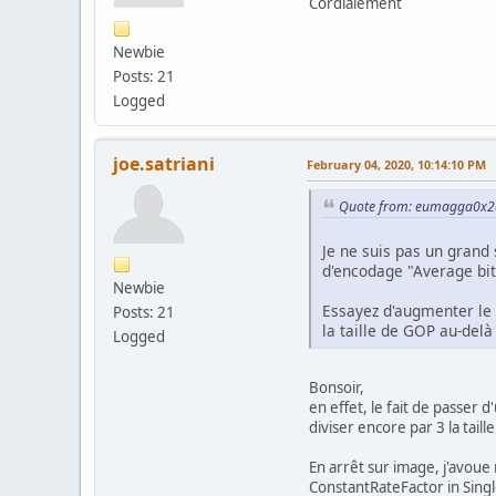
Cordialement
Newbie
Posts: 21
Logged
joe.satriani
February 04, 2020, 10:14:10 PM
Quote from: eumagga0x2a
Je ne suis pas un grand
d'encodage "Average bit
Newbie
Essayez d'augmenter le 
Posts: 21
la taille de GOP au-delà
Logged
Bonsoir,
en effet, le fait de passer
diviser encore par 3 la tail
En arrêt sur image, j'avoue n
ConstantRateFactor in Singl