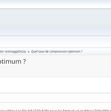
tor:
eumagga0x2a
)
Quel taux de compression optimum ?
►
ptimum ?
es vidéos (via DV-AVI (720x576) pour les 8mm et un grabber (720x480) po