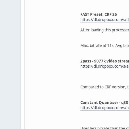
FAST Preset, CRF 26
https://dl.dropbox.com/s
After loading this processe
Max. bitrate at 11s. Avg bit
2pass - 9077k video strea
https://dl.dropbox.com/
Compared to CRF version, t
Constant Quantiser - q33
https://dl.dropbox.com/s
Uses less bitrate than the 