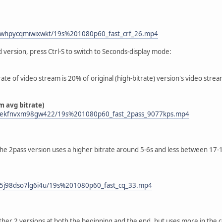
/dwhpycqmiwixwkt/19s%201080p60_fast_crf_26.mp4
d version, press Ctrl-S to switch to Seconds-display mode:
rate of video stream is 20% of original (high-bitrate) version's video strea
m avg bitrate)
s/eekfnvxm98gw422/19s%201080p60_fast_2pass_9077kps.mp4
he 2pass version uses a higher bitrate around 5-6s and less between 17-
/n5j98dso7lg6i4u/19s%201080p60_fast_cq_33.mp4
other 2 versions at both the beginning and the end, but uses more in the 