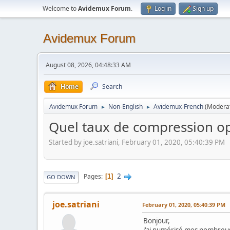
Welcome to
Avidemux Forum
.
Log in
Sign up
Avidemux Forum
August 08, 2026, 04:48:33 AM
Home
Search
Avidemux Forum
Non-English
Avidemux-French
(Modera
►
►
Quel taux de compression o
Started by joe.satriani, February 01, 2020, 05:40:39 PM
2
Pages
1
GO DOWN
joe.satriani
February 01, 2020, 05:40:39 PM
Bonjour,
j'ai numérisé mes nombreus