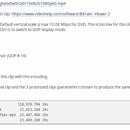
/ikjbx0xtiw5rtz0/19s%201080p60.mp4
t clip:
https://www.videohelp.com/software/Bitrate- Viewer-2
efault vertical scale is max 10.08 Mbps for DVD. This is too low for this cli
Ctrl-G to switch to GOP-display mode:
rsor (GOP # 10)
r this clip with this encoding.
ginal clip and the 3 processed clips (parameters chosen to produce the sam
10,970,794 19s
6.mp4 22,823,268 19s
77kps.mp4 23,407,460 19s
3.mp4 23,400,180 19s