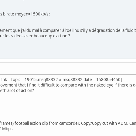
ss birate moyen=1500kb/s :
ent que j'ai du mal à comparer à l'oeil nu s'il y a dégradation de la fluidi
sur les vidéos avec beaucoup d'action ?
ni link = topic = 19015.msg88332 # msg88332 date = 1580854450]
ovement that I find it difficult to compare with the naked eye if there is d
ith a lot of action?
ames) football action clip from camcorder, Copy/Copy cut with ADM. Camc
5.1Mbps: