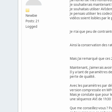
Je souhaiterais maintenant 
Je souhaitais utiliser AVIde
Je pensais utiliser les cod
Newbie
vidéos soient lisibles par l
Posts: 21
Logged
Je n'ai que peu de contraintes
Ainsi la conservation des r
Mais j'ai remarqué que ces 2
Maintenant, j'aimerais avoir
Il y a tant de paramètres d
perte de qualité.
Avec les paramètres par défau
version compressée en MP
Mais je constate que pour le
une séquence AVI de 1h30 fai
Que me conseillez-vous ? Pa