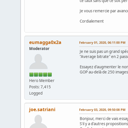
ce taux sans que ce soit perc
Je vous remercie par avance
Cordialement
eumagga0x2a
February 01, 2020, 06:11:00 PM
Moderator
Je ne suis pas un grand spé
"Average bitrate" en 2 pass
Essayez d'augmenter le nomb
GOP au-delà de 250 images (
Hero Member
Posts: 7,415
Logged
joe.satriani
February 03, 2020, 09:50:08 PM
Bonjour, merci de vais essa
S'il y a d'autres propositions