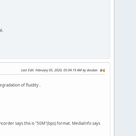
té.
Last Edit
: February 05, 2020, 05:04:19 AM by dosdan
#4
egradation of fluidity .
order says this is "50M"(bps) format. MediaInfo says