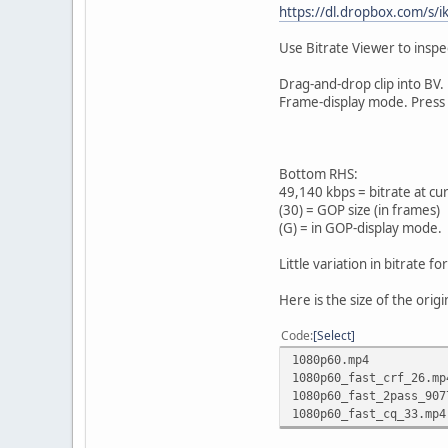
https://dl.dropbox.com/s
Use Bitrate Viewer to inspec
Drag-and-drop clip into BV. D
Frame-display mode. Press 
Bottom RHS:
49,140 kbps = bitrate at cu
(30) = GOP size (in frames)
(G) = in GOP-display mode.
Little variation in bitrate fo
Here is the size of the ori
Code
Select
1080p60.mp4 1
1080p60_fast_crf_2
1080p60_fast_2pass_90
1080p60_fast_cq_3