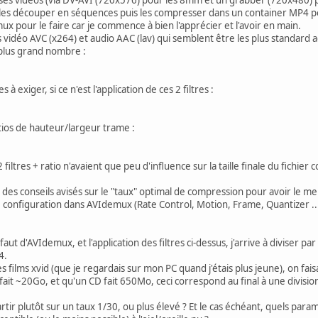
les découper en séquences puis les compresser dans un container MP4 pou
mux pour le faire car je commence à bien l'apprécier et l'avoir en main.
ecs vidéo AVC (x264) et audio AAC (lav) qui semblent être les plus standa
e plus grand nombre :
 à exiger, si ce n'est l'application de ces 2 filtres :
atios de hauteur/largeur trame :
 filtres + ratio n'avaient que peu d'influence sur la taille finale du fichi
 des conseils avisés sur le "taux" optimal de compression pour avoir le mei
e configuration dans AVIdemux (Rate Control, Motion, Frame, Quantizer ...)
t d'AVIdemux, et l'application des filtres ci-dessus, j'arrive à diviser par 
4.
s films xvid (que je regardais sur mon PC quand j'étais plus jeune), on fai
t ~20Go, et qu'un CD fait 650Mo, ceci correspond au final à une division pa
rtir plutôt sur un taux 1/30, ou plus élevé ? Et le cas échéant, quels pa