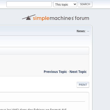
News:
--
Previous Topic
-
Next Topic
PRINT
ur les VHS) dans des fichiers en format AVI.