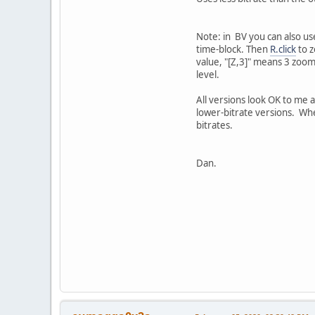
Note: in BV you can also us
time-block. Then
R.click
to z
value, "[Z,3]" means 3 zoom-
level.
All versions look OK to me a
lower-bitrate versions. Whe
bitrates.
Dan.