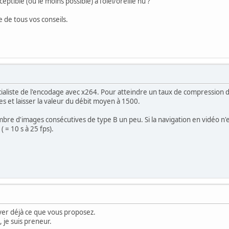
eptible (ou le moins possible) à l'oiel/oreille nu ?
 de tous vos conseils.
cialiste de l'encodage avec x264. Pour atteindre un taux de compression 
es et laisser la valeur du débit moyen à 1500.
re d'images consécutives de type B un peu. Si la navigation en vidéo n'e
 = 10 s à 25 fps).
yer déjà ce que vous proposez.
, je suis preneur.