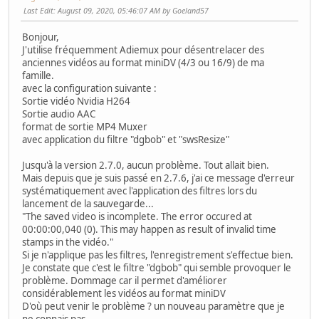
Last Edit
: August 09, 2020, 05:46:07 AM by Goeland57
Bonjour,
J'utilise fréquemment Adiemux pour désentrelacer des
anciennes vidéos au format miniDV (4/3 ou 16/9) de ma
famille.
avec la configuration suivante :
Sortie vidéo Nvidia H264
Sortie audio AAC
format de sortie MP4 Muxer
avec application du filtre "dgbob" et "swsResize"
Jusqu'à la version 2.7.0, aucun problème. Tout allait bien.
Mais depuis que je suis passé en 2.7.6, j'ai ce message d'erreur
systématiquement avec l'application des filtres lors du
lancement de la sauvegarde...
"The saved video is incomplete. The error occured at
00:00:00,040 (0). This may happen as result of invalid time
stamps in the vidéo."
Si je n'applique pas les filtres, l'enregistrement s'effectue bien.
Je constate que c'est le filtre "dgbob" qui semble provoquer le
problème. Dommage car il permet d'améliorer
considérablement les vidéos au format miniDV
D'où peut venir le problème ? un nouveau paramètre que je
ne connais pas..