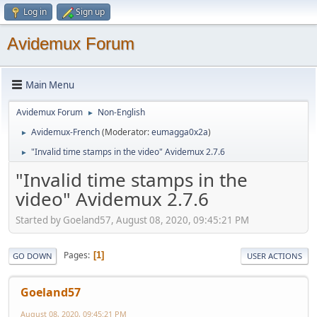
Log in
Sign up
Avidemux Forum
Main Menu
Avidemux Forum
Non-English
►
Avidemux-French
(Moderator:
eumagga0x2a
)
►
"Invalid time stamps in the video" Avidemux 2.7.6
►
"Invalid time stamps in the
video" Avidemux 2.7.6
Started by Goeland57, August 08, 2020, 09:45:21 PM
Pages
1
GO DOWN
USER ACTIONS
Goeland57
August 08, 2020, 09:45:21 PM