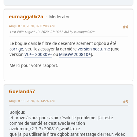
eumagga0x2a
Moderator
August 10, 2020, 07:07:08 AM
#4
Last Edit
: August 10, 2020, 07:16:36 AM by eumagga0x2a
Le bogue dans le filtre de désentrelacement dgbob a été
corrigé
, veuillez essayer la dernière
version nocturne
(une
version
VC++ 200809+
ou
MinGW 200810+
).
Merci pour votre rapport.
Goeland57
August 11, 2020, 07:14:24 AM
#5
Bonjour,
et bravo à vous pour avoir résolu le problème. J'ai testé
comme demandé et c'est avec la version
avidemux_r2.7.7 r200810_win64.exe
que j'ai pu utiliser le filtre dgbob sans message d'erreur. Vidéo