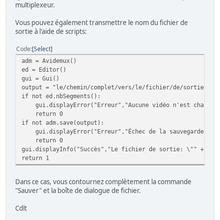
multiplexeur.
Vous pouvez également transmettre le nom du fichier de
sortie à l'aide de scripts:
Code
Select
adm = Avidemux()
ed = Editor()
gui = Gui()
output = "le/chemin/complet/vers/le/fichier/de/sortie"
if not ed.nbSegments():
gui.displayError("Erreur","Aucune vidéo n'est chargée
return 0
if not adm.save(output):
gui.displayError("Erreur","Échec de la sauvegarde de la
return 0
gui.displayInfo("Succès","Le fichier de sortie: \"" + out
return 1
Dans ce cas, vous contournez complètement la commande
"Sauver" et la boîte de dialogue de fichier.
Cdlt