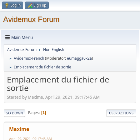
Log in
Sign up
Avidemux Forum
Main Menu
Avidemux Forum
Non-English
►
Avidemux-French
(Moderator:
eumagga0x2a
)
►
Emplacement du fichier de sortie
►
Emplacement du fichier de
sortie
Started by Maxime, April 29, 2021, 09:17:45 AM
Pages
1
GO DOWN
USER ACTIONS
Maxime
April 29, 2021, 09:17:45 AM