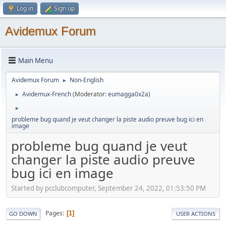
Log in
Sign up
Avidemux Forum
Main Menu
Avidemux Forum
Non-English
►
Avidemux-French
(Moderator:
eumagga0x2a
)
►
►
probleme bug quand je veut changer la piste audio preuve bug ici en
image
probleme bug quand je veut
changer la piste audio preuve
bug ici en image
Started by pcclubcomputer, September 24, 2022, 01:53:50 PM
Pages
1
GO DOWN
USER ACTIONS