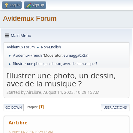
Log in
Sign up
Avidemux Forum
Main Menu
Avidemux Forum
Non-English
►
Avidemux-French
(Moderator:
eumagga0x2a
)
►
Illustrer une photo, un dessin, avec de la musique ?
►
Illustrer une photo, un dessin,
avec de la musique ?
Started by AirLibre, August 14, 2023, 10:29:15 AM
Pages
1
GO DOWN
USER ACTIONS
AirLibre
August 14, 2023, 10:29:15 AM