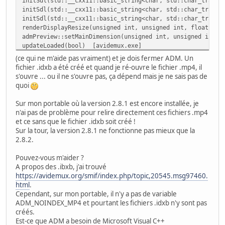
initSdl(std::__cxx11::basic_string<char, std::char_traits
initSdl(std::__cxx11::basic_string<char, std::char_traits
initSdl(std::__cxx11::basic_string<char, std::char_traits
renderDisplayResize(unsigned int, unsigned int, float) [
admPreview::setMainDimension(unsigned int, unsigned int,
updateLoaded(bool) [avidemux.exe]
A_openVideo(char const*) [avidemux.exe]
(ce qui ne m'aide pas vraiment) et je dois fermer ADM. Un
createPartialFilter(char const*, CONFcouple*, ADM_coreVid
fichier .idxb a été créé et quand je ré-ouvre le fichier .mp4, il
automation() [avidemux.exe]
s'ouvre ... ou il ne s'ouvre pas, ça dépend mais je ne sais pas de
QEventDispatcherWin32::qt_metacall(QMetaObject::Call, int
quoi
QTimer::timerEvent(QTimerEvent*) [Qt5Core.dll]
QObject::event(QEvent*) [Qt5Core.dll]
Sur mon portable où la version 2.8.1 est encore installée, je
QApplicationPrivate::notify_helper(QObject*, QEvent*) [Q
n'ai pas de problème pour relire directement ces fichiers .mp4
QCoreApplication::sendEvent(QObject*, QEvent*) [Qt5Core.
et ce sans que le fichier .idxb soit créé !
QEventDispatcherWin32Private::sendTimerEvent(int) [Qt5Co
Sur la tour, la version 2.8.1 ne fonctionne pas mieux que la
QEventDispatcherWin32::event(QEvent*) [Qt5Core.dll]
2.8.2.
QApplicationPrivate::notify_helper(QObject*, QEvent*) [Q
QCoreApplication::notifyInternal2(QObject*, QEvent*) [Qt
Pouvez-vous m'aider ?
QCoreApplicationPrivate::sendPostedEvents(QObject*, int, 
A propos des .ibxb, j'ai trouvé
qt_plugin_instance [qwindows.dll]
https://avidemux.org/smif/index.php/topic,20545.msg97460.
QEventDispatcherWin32::processEvents(QFlags<QEventLoop::P
html
.
qt_plugin_instance [qwindows.dll]
Cependant, sur mon portable, il n'y a pas de variable
QEventLoop::exec(QFlags<QEventLoop::ProcessEventsFlag>) 
ADM_NOINDEX_MP4 et pourtant les fichiers .idxb n'y sont pas
QCoreApplication::exec() [Qt5Core.dll]
créés.
UI_RunApp() [avidemux.exe]
Est-ce que ADM a besoin de Microsoft Visual C++