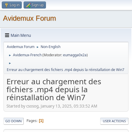
Log in
Sign up
Avidemux Forum
Main Menu
Avidemux Forum
Non-English
►
Avidemux-French
(Moderator:
eumagga0x2a
)
►
►
Erreur au chargement des fichiers .mp4 depuis la réinstallation de Win7
Erreur au chargement des
fichiers .mp4 depuis la
réinstallation de Win7
Started by csosog, January 13, 2025, 05:33:52 AM
Pages
1
GO DOWN
USER ACTIONS