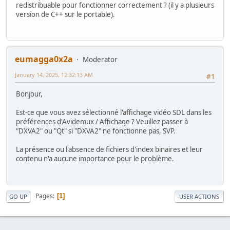
startAvidemux(int, char**) [avidemux.exe]
redistribuable pour fonctionner correctement ? (il y a plusieurs
SDL_main [avidemux.exe]
version de C++ sur le portable).
ms2timedisplay(unsigned int) [avidemux.exe]
unknown function [avidemux.exe]
unknown function [avidemux.exe]
BaseThreadInitThunk [kernel32.dll]
RtlUserThreadStart [ntdll.dll]
eumagga0x2a
Moderator
January 14, 2025, 12:32:13 AM
#1
Bonjour,
Est-ce que vous avez sélectionné l'affichage vidéo SDL dans les
préférences d'Avidemux / Affichage ? Veuillez passer à
"DXVA2" ou "Qt" si "DXVA2" ne fonctionne pas, SVP.
La présence ou l'absence de fichiers d'index binaires et leur
contenu n'a aucune importance pour le problème.
Pages
1
GO UP
USER ACTIONS