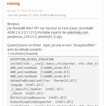
csosog
January 13, 2025, 05:33:52 AM
Last Edit
: January 13, 2025, 05:49:35 AM by csosog
Bonjour,
J'ai réinstallé Win7 SP1 sur ma tour et il est à jour. J'ai installé
ADM 2.8.2 (211212) Portable à partir de
videohelp.com
(avidemux_r241212_win64Qt5_9.zip).
Quand j'ouvre un ficher .mp4, j'ai une erreur "Exceptionfilter"
avec les détails suivants :
Code
Select
Expand
EXCEPTION_ACCESS_VIOLATION
initSdl(std::__cxx11::basic_string<char, std::char_traits
ADM_setCrashHook [libADM_core6.dll]
ADM_setCrashHook [libADM_core6.dll]
ADM_setCrashHook [libADM_core6.dll]
UnhandledExceptionFilter [kernel32.dll]
longjmp [ntdll.dll]
_C_specific_handler [ntdll.dll]
_chkstk [ntdll.dll]
RtlInitializeResource [ntdll.dll]
KiUserExceptionDispatcher [ntdll.dll]