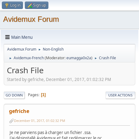
Log in
Sign up
Avidemux Forum
Main Menu
Avidemux Forum
Non-English
►
Avidemux-French
(Moderator:
eumagga0x2a
)
Crash File
►
►
Crash File
Started by gefriche, December 01, 2017, 01:02:32 PM
Pages
1
GO DOWN
USER ACTIONS
gefriche
December 01, 2017, 01:02:32 PM
Je ne parviens pas à charger un fichier .ssa.
J'ai désinstallé Avidemux et fait redémarrer le pc.