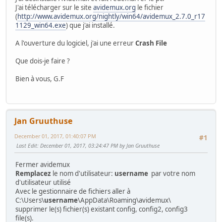
J'ai télécharger sur le site
avidemux.org
le fichier
(
http://www.avidemux.org/nightly/win64/avidemux_2.7.0_r17
1129_win64.exe
) que j'ai installé.
A l'ouverture du logiciel, j'ai une erreur
Crash File
Que dois-je faire ?
Bien à vous, G.F
Jan Gruuthuse
December 01, 2017, 01:40:07 PM
#1
Last Edit
: December 01, 2017, 03:24:47 PM by Jan Gruuthuse
Fermer avidemux
Remplacez
le nom d'utilisateur:
username
par votre nom
d'utilisateur utilisé
Avec le gestionnaire de fichiers aller à
C:\Users\
username
\AppData\Roaming\avidemux\
supprimer le(s) fichier(s) existant config, config2, config3
file(s).